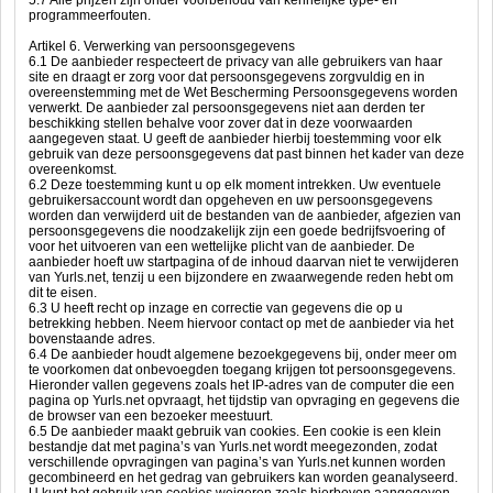
5.7 Alle prijzen zijn onder voorbehoud van kennelijke type- en
programmeerfouten.
Artikel 6. Verwerking van persoonsgegevens
6.1 De aanbieder respecteert de privacy van alle gebruikers van haar
site en draagt er zorg voor dat persoonsgegevens zorgvuldig en in
overeenstemming met de Wet Bescherming Persoonsgegevens worden
verwerkt. De aanbieder zal persoonsgegevens niet aan derden ter
beschikking stellen behalve voor zover dat in deze voorwaarden
aangegeven staat. U geeft de aanbieder hierbij toestemming voor elk
gebruik van deze persoonsgegevens dat past binnen het kader van deze
overeenkomst.
6.2 Deze toestemming kunt u op elk moment intrekken. Uw eventuele
gebruikersaccount wordt dan opgeheven en uw persoonsgegevens
worden dan verwijderd uit de bestanden van de aanbieder, afgezien van
persoonsgegevens die noodzakelijk zijn een goede bedrijfsvoering of
voor het uitvoeren van een wettelijke plicht van de aanbieder. De
aanbieder hoeft uw startpagina of de inhoud daarvan niet te verwijderen
van Yurls.net, tenzij u een bijzondere en zwaarwegende reden hebt om
dit te eisen.
6.3 U heeft recht op inzage en correctie van gegevens die op u
betrekking hebben. Neem hiervoor contact op met de aanbieder via het
bovenstaande adres.
6.4 De aanbieder houdt algemene bezoekgegevens bij, onder meer om
te voorkomen dat onbevoegden toegang krijgen tot persoonsgegevens.
Hieronder vallen gegevens zoals het IP-adres van de computer die een
pagina op Yurls.net opvraagt, het tijdstip van opvraging en gegevens die
de browser van een bezoeker meestuurt.
6.5 De aanbieder maakt gebruik van cookies. Een cookie is een klein
bestandje dat met pagina’s van Yurls.net wordt meegezonden, zodat
verschillende opvragingen van pagina’s van Yurls.net kunnen worden
gecombineerd en het gedrag van gebruikers kan worden geanalyseerd.