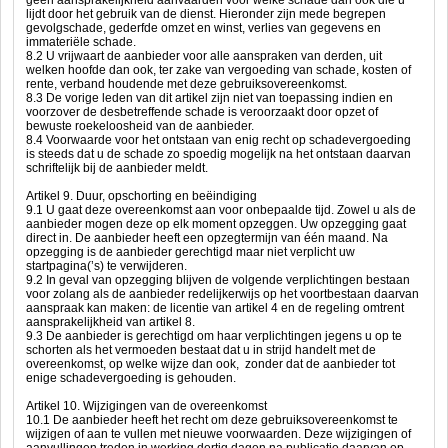
geen aansprakelijkheid aanvaarden voor welke schade dan ook die u
lijdt door het gebruik van de dienst. Hieronder zijn mede begrepen
gevolgschade, gederfde omzet en winst, verlies van gegevens en
immateriële schade.
8.2 U vrijwaart de aanbieder voor alle aanspraken van derden, uit
welken hoofde dan ook, ter zake van vergoeding van schade, kosten of
rente, verband houdende met deze gebruiksovereenkomst.
8.3 De vorige leden van dit artikel zijn niet van toepassing indien en
voorzover de desbetreffende schade is veroorzaakt door opzet of
bewuste roekeloosheid van de aanbieder.
8.4 Voorwaarde voor het ontstaan van enig recht op schadevergoeding
is steeds dat u de schade zo spoedig mogelijk na het ontstaan daarvan
schriftelijk bij de aanbieder meldt.
Artikel 9. Duur, opschorting en beëindiging
9.1 U gaat deze overeenkomst aan voor onbepaalde tijd. Zowel u als de
aanbieder mogen deze op elk moment opzeggen. Uw opzegging gaat
direct in. De aanbieder heeft een opzegtermijn van één maand. Na
opzegging is de aanbieder gerechtigd maar niet verplicht uw
startpagina(’s) te verwijderen.
9.2 In geval van opzegging blijven de volgende verplichtingen bestaan
voor zolang als de aanbieder redelijkerwijs op het voortbestaan daarvan
aanspraak kan maken: de licentie van artikel 4 en de regeling omtrent
aansprakelijkheid van artikel 8.
9.3 De aanbieder is gerechtigd om haar verplichtingen jegens u op te
schorten als het vermoeden bestaat dat u in strijd handelt met de
overeenkomst, op welke wijze dan ook, zonder dat de aanbieder tot
enige schadevergoeding is gehouden.
Artikel 10. Wijzigingen van de overeenkomst
10.1 De aanbieder heeft het recht om deze gebruiksovereenkomst te
wijzigen of aan te vullen met nieuwe voorwaarden. Deze wijzigingen of