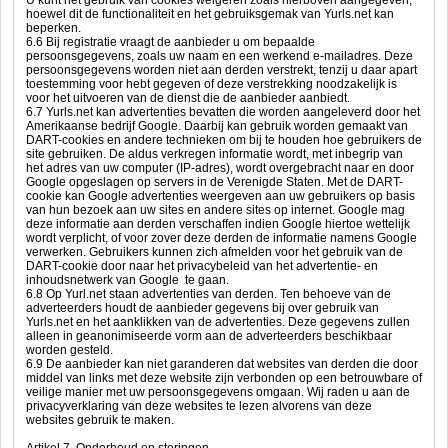
U kunt het gebruik van cookies weigeren zoals hierboven aangegeven,
hoewel dit de functionaliteit en het gebruiksgemak van Yurls.net kan
beperken.
6.6 Bij registratie vraagt de aanbieder u om bepaalde
persoonsgegevens, zoals uw naam en een werkend e-mailadres. Deze
persoonsgegevens worden niet aan derden verstrekt, tenzij u daar apart
toestemming voor hebt gegeven of deze verstrekking noodzakelijk is
voor het uitvoeren van de dienst die de aanbieder aanbiedt.
6.7 Yurls.net kan advertenties bevatten die worden aangeleverd door het
Amerikaanse bedrijf Google. Daarbij kan gebruik worden gemaakt van
DART-cookies en andere technieken om bij te houden hoe gebruikers de
site gebruiken. De aldus verkregen informatie wordt, met inbegrip van
het adres van uw computer (IP-adres), wordt overgebracht naar en door
Google opgeslagen op servers in de Verenigde Staten. Met de DART-
cookie kan Google advertenties weergeven aan uw gebruikers op basis
van hun bezoek aan uw sites en andere sites op internet. Google mag
deze informatie aan derden verschaffen indien Google hiertoe wettelijk
wordt verplicht, of voor zover deze derden de informatie namens Google
verwerken. Gebruikers kunnen zich afmelden voor het gebruik van de
DART-cookie door naar het privacybeleid van het advertentie- en
inhoudsnetwerk van Google te gaan.
6.8 Op Yurl.net staan advertenties van derden. Ten behoeve van de
adverteerders houdt de aanbieder gegevens bij over gebruik van
Yurls.net en het aanklikken van de advertenties. Deze gegevens zullen
alleen in geanonimiseerde vorm aan de adverteerders beschikbaar
worden gesteld.
6.9 De aanbieder kan niet garanderen dat websites van derden die door
middel van links met deze website zijn verbonden op een betrouwbare of
veilige manier met uw persoonsgegevens omgaan. Wij raden u aan de
privacyverklaring van deze websites te lezen alvorens van deze
websites gebruik te maken.