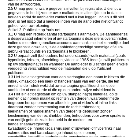
aanbieder kan echter niet instaan voor de juistheid en/of volledigheid
van de antwoorden.
2.5 U mag geen onware gegevens invullen bij registratie. U dient uw
gegevens, in het bijzonder uw e-mailadres, te allen tijde up-to-date te
houden zodat de aanbieder contact met u kan leggen. Indien u dit niet
doet, is het risico dat u mededelingen van de aanbieder niet ontvangt
geheel voor uw rekening.
Artikel 3. Publicatie op Yurls.net
3.1 U mag een redelijk aantal startpagina’s aanmaken. De aanbieder zal
u desgevraagd informeren of uw startpagina’s deze grens overschrijden.
Indien u meerdere gebruikersaccounts aanmaakt met het kennelijke doel
deze grens te omzeilen, is de aanbieder gerechtigd sommige of al uw
gebruikersaccounts en startpagina’s te blokkeren.
3.2 U bepaalt zelf (behoudens het onderstaande) welk materiaal (zoals
hyperlinks, teksten, afbeeldingen, video’s of RSS-feeds) u wilt publiceren
op uw startpagina(’s) en wanneer. De aanbieder is u echter geen enkele
vergoeding verschuldigd voor de materialen die u op Yurls.net
publiceert.
3.3 Het is niet toegestaan voor een startpagina een naam te kiezen die
inbreuk maakt op een merk of handelsnaam van een derde, die ten
onrechte de indruk wekt dat uw startpagina geaffilieerd is met de
aanbieder of een derde of die op een andere wijze misleidend is.
3.4 Het is niet toegestaan om op uw startpagina(’s) materiaal op te
nemen dat inbreuk maakt op rechten van derden, waaronder mede
begrepen het opnemen van afbeeldingen of video’s of inline links
daarnaar zonder toestemming van de rechthebbenden;
merknamen of handelsnamen van derden te gebruiken zonder
toestemming van de rechthebbenden, behoudens voor zover sprake is
van eerlijk gebruik zoals bedoeld in de merken- en
handelsnaamwetgeving;
kwaadaardige inhoud (zoals virussen of spyware) of hyperlinks naar
externe sites met kwaadaardige inhoud op te nemen;