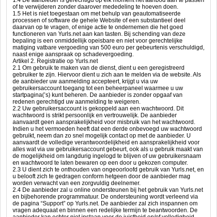
1.4 De aanbieder is gerechtigd op elk moment het aanbod aan te passen
of te verwijderen zonder daarover mededeling te hoeven doen.
1.5 Het is niet toegestaan om met behulp van geautomatiseerde
processen of software de gehele Website of een substantieel deel
daarvan op te vragen, of enige actie te ondernemen die het goed
functioneren van Yurls.net aan kan tasten. Bij schending van deze
bepaling is een onmiddellijk opeisbare en niet voor gerechtelijke
matiging vatbare vergoeding van 500 euro per gebeurtenis verschuldigd,
naast enige aanspraak op schadevergoeding.
Artikel 2. Registratie op Yurls.net
2.1 Om gebruik te maken van de dienst, dient u een geregistreerd
gebruiker te zijn. Hiervoor dient u zich aan te melden via de website. Als
de aanbieder uw aanmelding accepteert, krijgt u via uw
gebruikersaccount toegang tot een beheerpaneel waarmee u uw
startpagina(’s) kunt beheren. De aanbieder is zonder opgaaf van
redenen gerechtigd uw aanmelding te weigeren.
2.2 Uw gebruikersaccount is gekoppeld aan een wachtwoord. Dit
wachtwoord is strikt persoonlijk en vertrouwelijk. De aanbieder
aanvaardt geen aansprakelijkheid voor misbruik van het wachtwoord.
Indien u het vermoeden heeft dat een derde onbevoegd uw wachtwoord
gebruikt, neem dan zo snel mogelijk contact op met de aanbieder. U
aanvaardt de volledige verantwoordelijkheid en aansprakelijkheid voor
alles wat via uw gebruikersaccount gebeurt, ook als u gebruik maakt van
de mogelijkheid om langdurig ingelogd te blijven of uw gebruikersnaam
en wachtwoord te laten bewaren op een door u gekozen computer.
2.3 U dient zich te onthouden van ongeoorloofd gebruik van Yurls.net, en
u belooft zich te gedragen conform hetgeen door de aanbieder mag
worden verwacht van een zorgvuldig deelnemer.
2.4 De aanbieder zal u online ondersteunen bij het gebruik van Yurls.net
en bijbehorende programmatuur. De ondersteuning wordt verleend via
de pagina “Support” op Yurls.net. De aanbieder zal zich inspannen om
vragen adequaat en binnen een redelijke termijn te beantwoorden. De