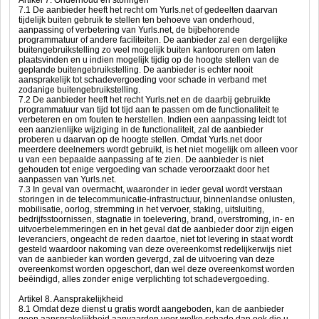
Artikel 7. Onderhoud en storingen
7.1 De aanbieder heeft het recht om Yurls.net of gedeelten daarvan
tijdelijk buiten gebruik te stellen ten behoeve van onderhoud,
aanpassing of verbetering van Yurls.net, de bijbehorende
programmatuur of andere faciliteiten. De aanbieder zal een dergelijke
buitengebruikstelling zo veel mogelijk buiten kantooruren om laten
plaatsvinden en u indien mogelijk tijdig op de hoogte stellen van de
geplande buitengebruikstelling. De aanbieder is echter nooit
aansprakelijk tot schadevergoeding voor schade in verband met
zodanige buitengebruikstelling.
7.2 De aanbieder heeft het recht Yurls.net en de daarbij gebruikte
programmatuur van tijd tot tijd aan te passen om de functionaliteit te
verbeteren en om fouten te herstellen. Indien een aanpassing leidt tot
een aanzienlijke wijziging in de functionaliteit, zal de aanbieder
proberen u daarvan op de hoogte stellen. Omdat Yurls.net door
meerdere deelnemers wordt gebruikt, is het niet mogelijk om alleen voor
u van een bepaalde aanpassing af te zien. De aanbieder is niet
gehouden tot enige vergoeding van schade veroorzaakt door het
aanpassen van Yurls.net.
7.3 In geval van overmacht, waaronder in ieder geval wordt verstaan
storingen in de telecommunicatie-infrastructuur, binnenlandse onlusten,
mobilisatie, oorlog, stremming in het vervoer, staking, uitsluiting,
bedrijfsstoornissen, stagnatie in toelevering, brand, overstroming, in- en
uitvoerbelemmeringen en in het geval dat de aanbieder door zijn eigen
leveranciers, ongeacht de reden daartoe, niet tot levering in staat wordt
gesteld waardoor nakoming van deze overeenkomst redelijkerwijs niet
van de aanbieder kan worden gevergd, zal de uitvoering van deze
overeenkomst worden opgeschort, dan wel deze overeenkomst worden
beëindigd, alles zonder enige verplichting tot schadevergoeding.
Artikel 8. Aansprakelijkheid
8.1 Omdat deze dienst u gratis wordt aangeboden, kan de aanbieder