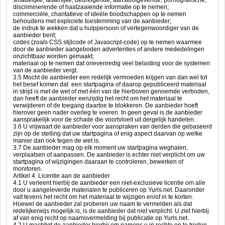
smadelijke, lasterlijke, bedreigende, aanstootgevende, pornografische,
discriminerende of haatzaaiende informatie op te nemen;
commerciële, charitatieve of ideële boodschappen op te nemen
behoudens met expliciete toestemming van de aanbieder;
de indruk te wekken dat u hulppersoon of vertegenwoordiger van de
aanbieder bent;
codes (zoals CSS stijlcode of Javascript-code) op te nemen waarmee
door de aanbieder aangeboden advertenties of andere mededelingen
onzichtbaar worden gemaakt;
materiaal op te nemen dat onevenredig veel belasting voor de systemen
van de aanbieder vergt.
3.5 Mocht de aanbieder een redelijk vermoeden krijgen van dan wel tot
het besef komen dat een startpagina of daarop gepubliceerd materiaal
in strijd is met de wet of met één van de hierboven genoemde verboden,
dan heeft de aanbieder eenzijdig het recht om het materiaal te
verwijderen of de toegang daartoe te blokkeren. De aanbieder hoeft
hierover geen nader overleg te voeren. In geen geval is de aanbieder
aansprakelijk voor de schade die voortvloeit uit dergelijk handelen.
3.6 U vrijwaart de aanbieder voor aanspraken van derden die gebaseerd
zijn op de stelling dat uw startpagina of enig aspect daarvan op welke
manier dan ook tegen de wet is.
3.7 De aanbieder mag op elk moment uw startpagina weghalen,
verplaatsen of aanpassen. De aanbieder is echter niet verplicht om uw
startpagina of wijzigingen daaraan te controleren, bewerken of
monitoren.
Artikel 4. Licentie aan de aanbieder
4.1 U verleent hierbij de aanbieder een niet-exclusieve licentie om alle
door u aangeleverde materialen te publiceren op Yurls.net. Daaronder
valt tevens het recht om het materiaal te wijzigen en/of in te korten.
Hoewel de aanbieder zal proberen uw naam te vermelden als dat
redelijkerwijs mogelijk is, is de aanbieder dat niet verplicht. U ziet hierbij
af van enig recht op naamsvermelding bij publicatie op Yurls.net.