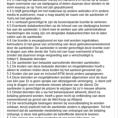
4.2 U machtigt de aanbieder hierbij om namens u in rechte op te treden
tegen overname van uw startpagina of delen daarvan door derden in de
vorm waarop ze op Yurls.net zijn gepubliceerd.
4.3 U blijft gerechtigd om het materiaal op andere websites of in andere
media te publiceren, maar u mag daarbij de naam van de aanbieder of
Yurls.net niet gebruiken.
4.4 U verklaart gerechtigd te zijn de bovenstaande licentie te verlenen.
4.5 Eventuele databankrechten op de inhoud van uw startpagina komen
toe aan de aanbieder. U dient mee te werken aan alle administratieve
handelingen die nodig zijn om dergelijke databankrechten toe te laten
vallen aan de aanbieder.
4.6 Uw licentie is eeuwigdurend en kan niet worden ingetrokken,
behoudens in het geval van schending van deze gebruiksovereenkomst
door de aanbieder. De aanbieder is verder gerechtigd deze licentie over
te dragen aan elke derde die Yurls.net van haar overneemt of koopt,
zonder dat daarvoor enige vergoeding aan u verschuldigd is.
Artikel 5. Betaalde diensten
5.1 De aanbieder kan betaalde aanvullende diensten aanbieden.
5.2 De kosten van deze betaalde diensten en mogelijkheden hoeft u
alleen te voldoen indien deze kosten bij het aanbod genoemd zijn.
5.3 Kosten zijn per jaar en inclusief BTW, tenzij anders aangegeven.
5.4 Deze diensten en mogelijkheden worden afgenomen voor de duur
van één jaar. Er is geen sprake van stilzwijgende verlenging. U dient zelf
zorg te dragen voor eventuele nieuwe afname van de dienst. De
aanbieder is gerechtigd de prijzen te wijzigen bij zo’n nieuwe afname.
5.5 Omdat diensten die u via het beheerpaneel afneemt, direct na
betaling geleverd worden, heeft u geen recht op ontbinding van deze
overeenkomst op grond van de Wet Koop op Afstand.
5.6 De verschuldigde bedragen dienen bij vooruitbetaling te worden
voldaan, tenzij expliciet met de aanbieder anders is afgesproken. Tot het
moment dat de aanbieder mededeling van ontvangst van de betaling
ontvangt, is deze niet gehouden de betreffende dienst te leveren.