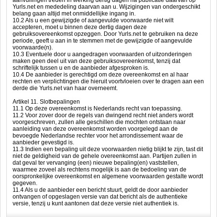
aanvullingen treden in werking dertig dagen na publicatie daarvan op
Yurls.net en mededeling daarvan aan u. Wijzigingen van ondergeschikt
belang gaan altijd met onmiddellijke ingang in.
10.2 Als u een gewijzigde of aangevulde voorwaarde niet wilt
accepteren, moet u binnen deze dertig dagen deze
gebruiksovereenkomst opzeggen. Door Yurls.net te gebruiken na deze
periode, geeft u aan in te stemmen met de gewijzigde of aangevulde
voorwaarde(n).
10.3 Eventuele door u aangedragen voorwaarden of uitzonderingen
maken geen deel uit van deze gebruiksovereenkomst, tenzij dat
schriftelijk tussen u en de aanbieder afgesproken is.
10.4 De aanbieder is gerechtigd om deze overeenkomst en al haar
rechten en verplichtingen die hieruit voortvloeien over te dragen aan een
derde die Yurls.net van haar overneemt.
Artikel 11. Slotbepalingen
11.1 Op deze overeenkomst is Nederlands recht van toepassing.
11.2 Voor zover door de regels van dwingend recht niet anders wordt
voorgeschreven, zullen alle geschillen die mochten ontstaan naar
aanleiding van deze overeenkomst worden voorgelegd aan de
bevoegde Nederlandse rechter voor het arrondissement waar de
aanbieder gevestigd is.
11.3 Indien een bepaling uit deze voorwaarden nietig blijkt te zijn, tast dit
niet de geldigheid van de gehele overeenkomst aan. Partijen zullen in
dat geval ter vervanging (een) nieuwe bepaling(en) vaststellen,
waarmee zoveel als rechtens mogelijk is aan de bedoeling van de
oorspronkelijke overeenkomst en algemene voorwaarden gestalte wordt
gegeven.
11.4 Als u de aanbieder een bericht stuurt, geldt de door aanbieder
ontvangen of opgeslagen versie van dat bericht als de authentieke
versie, tenzij u kunt aantonen dat deze versie niet authentiek is.